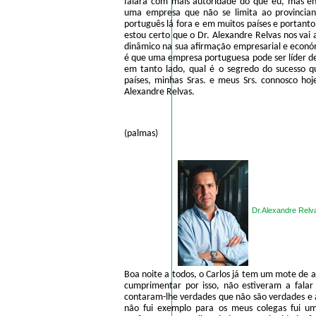
falará com mais autoridade do que eu, mas e
uma empresa que não se limita ao provincia
português lá fora e em muitos países e portant
estou certo que o Dr. Alexandre Relvas nos vai 
dinâmico na sua afirmação empresarial e económ
é que uma empresa portuguesa pode ser líder d
em tanto lado, qual é o segredo do sucesso q
países, minhas Sras. e meus Srs. connosco ho
Alexandre Relvas.
(palmas)
Dr.Alexandre Relv
Boa noite a todos, o Carlos já tem um mote de 
cumprimentar por isso, não estiveram a fala
contaram-lhe verdades que não são verdades e 
não fui exemplo para os meus colegas fui um