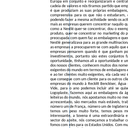
Europa em conjunto e reorganizaram e centra
cadeia de valores e nós tiramos partido que em
é que produziam as suas próprias embalagens
compreensiva para os que não o estudaram, 
podendo fazer a mesma actividade sendo os acti
mais as empresas querem concentrar naquilo q
como a Nestlé quer-se concentrar, dou o exemp
produto, quer-se concentrar no marketing do pr
preocupada com quem faz as embalagens e quem é
Nestlé generalizava para as grande multinacion
as empresas a preocuparem-se com aquilo que
empresas pensarem quando é que ganham por c
investimentos, portanto são estes conjuntos 
oportunidade, tínhamos ali a oportunidade e um
dos nossos clientes, conhecem muitos dos nome
exigentes do mundo em termos de embalagens e é
e ao ter clientes muito exigentes, ela cada vez 
que consegue com um cliente para os outros cl
empresas do mundo à Reckitt Benckiser, Água 
Vide, para o ano podemos incluir até se quis
Logoplaste, fazemos aqui as embalagens da á
leiteiras do mundo, nós apostamos muito no mer
acrescentado, são mercados mais estáveis, t
número um de França, número um de Inglaterr
temos um peso muito forte, temos pesos mu
interessante, a Sovena é uma extraordinária
sector do azeite, nós começamos a trabalhar 
fomos com eles para os Estados Unidos. Com m