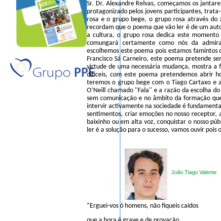
Sr. Dr. Alexandre Relvas, começamos os jantar
protagonizado pelos jovens participantes, trata
rosa e o grupo bege, o grupo rosa através do
recordam que o poema que vão ler é de um aut
a cultura, o grupo rosa dedica este momento 
comungará certamente como nós da admiraç
escolhemos este poema pois estamos famintos de
Francisco Sá Carneiro, este poema pretende s
virtude de uma necessária mudança, mostra a 
difíceis, com este poema pretendemos abrir hor
teremos o grupo bege com o Tiago Cartaxo e
O’Neill chamado ''Fala'' e a razão da escolha do
sem comunicação e no âmbito da formação que
intervir activamente na sociedade é fundamenta
sentimentos, criar emoções no nosso receptor, a
baixinho ou em alta voz, conquistar o nosso pú
ler é a solução para o sucesso, vamos ouvir pois
João Tiago Valente
“Erguei-vos ó homens, não fiqueis caídos
que a hora é grave e de provação,