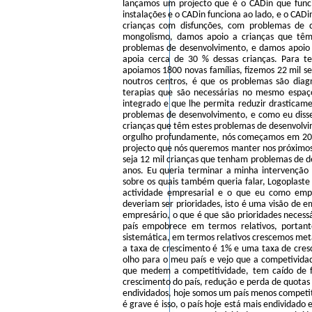
lançamos um projecto que é o CADin que func
instalações e o CADin funciona ao lado, e o CADi
crianças com disfunções, com problemas de 
mongolismo, damos apoio a crianças que têm 
problemas de desenvolvimento, e damos apoio 
apoia cerca de 30 % dessas crianças. Para t
apoiamos 1800 novas famílias, fizemos 22 mil s
noutros centros, é que os problemas são dia
terapias que são necessárias no mesmo espaç
integrado e que lhe permita reduzir drasticame
problemas de desenvolvimento, e como eu diss
crianças que têm estes problemas de desenvolv
orgulho profundamente, nós começamos em 2003
projecto que nós queremos manter nos próximos 
seja 12 mil crianças que tenham problemas de 
anos. Eu queria terminar a minha intervenção s
sobre os quais também queria falar, Logoplaste
actividade empresarial e o que eu como empr
deveriam ser prioridades, isto é uma visão de 
empresário, o que é que são prioridades necess
país empobrece em termos relativos, porta
sistemática, em termos relativos crescemos met
a taxa de crescimento é 1% e uma taxa de cre
olho para o meu país e vejo que a competividade
que medem a competitividade, tem caído de f
crescimento do país, redução e perda de quotas
endividados, hoje somos um país menos competi
é grave é isso, o país hoje está mais endivida