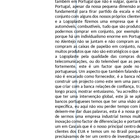
também em Portugal que não é vulgar, queria só
Portugal, apesar da nossa pequena dimensão as
fundamental para tirar partido da escala e n
conjunto com alguns dos nossos próprios cliente
e a Logoplaste fizemos uma empresa que é
automóveis, combustíveis, tudo que são produto
podermos comprar em conjunto, por exemplo e
porque há um individualismo enorme em Portug
no Alentejo não se juntam e não compram as 
compram as caixas de papelão em conjunto, n
muitos produtos que não são estratégicos o que 
a Logoplaste pela qualidade das compras d
telecomunicações, ou do telemóvel que as pe
fortemente, este é um factor que pode no 
portuguesas. Um aspecto que também falando e
não é encarado como fornecedor, é a banca n
construir um projecto como este sem uma parc
que criar com a banca relações de confiança, t
longo prazo, mostrar entusiasmo, “eu acredito 
que ter uma intervenção global, este já se a
bancos portugueses temos que ter uma visão al
especifica, eu aqui não vou perder tempo com 
deixem-me dar duas palavras, esta é a nossa gr
de sermos uma empresa industrial temos muit
inovação como factor de diferenciação e portan
um em Cascais que é o nosso principal centro 
clientes dos EUA e temos um no Brasil porqu
precisávamos de ter um centro de investigação