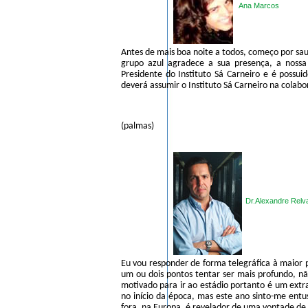
Ana Marcos
Antes de mais boa noite a todos, começo por sau
grupo azul agradece a sua presença, a nossa
Presidente do Instituto Sá Carneiro e é poss
deverá assumir o Instituto Sá Carneiro na colabo
(palmas)
Dr.Alexandre Relv
Eu vou responder de forma telegráfica à maior 
um ou dois pontos tentar ser mais profundo, n
motivado para ir ao estádio portanto é um extr
no início da época, mas este ano sinto-me entu
fora, na Europa, é revelador de uma vontade de v