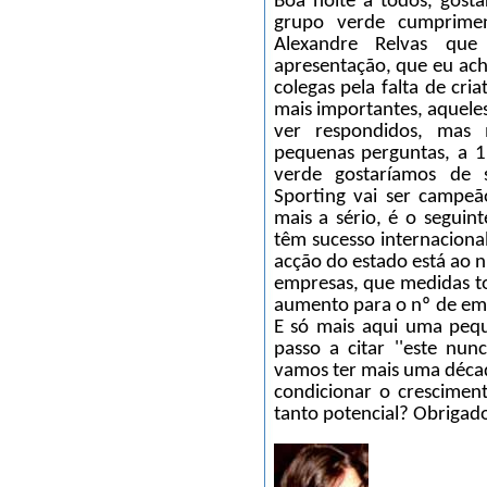
Boa noite a todos, gost
grupo verde cumprime
Alexandre Relvas que
apresentação, que eu acho
colegas pela falta de cri
mais importantes, aquele
ver respondidos, mas
pequenas perguntas, a 
verde gostaríamos de
Sporting vai ser campe
mais a sério, é o seguin
têm sucesso internaciona
acção do estado está ao n
empresas, que medidas t
aumento para o nº de em
E só mais aqui uma pequ
passo a citar ''este n
vamos ter mais uma décad
condicionar o crescime
tanto potencial? Obrigad