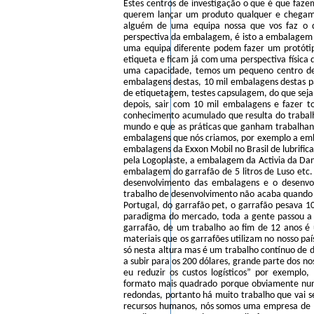
Estes centros de investigação o que é que faze
querem lançar um produto qualquer e chegam
alguém de uma equipa nossa que vos faz o
perspectiva da embalagem, é isto a embalagem
uma equipa diferente podem fazer um protót
etiqueta e ficam já com uma perspectiva físic
uma capacidade, temos um pequeno centro de p
embalagens destas, 10 mil embalagens destas pa
de etiquetagem, testes capsulagem, do que seja
depois, sair com 10 mil embalagens e fazer 
conhecimento acumulado que resulta do trabalh
mundo e que as práticas que ganham trabalhando
embalagens que nós criamos, por exemplo a emb
embalagens da Exxon Mobil no Brasil de lubrifi
pela Logoplaste, a embalagem da Activia da Da
embalagem do garrafão de 5 litros de Luso etc
desenvolvimento das embalagens e o desenvo
trabalho de desenvolvimento não acaba quando s
Portugal, do garrafão pet, o garrafão pesava 1
paradigma do mercado, toda a gente passou a 
garrafão, de um trabalho ao fim de 12 anos 
materiais que os garrafões utilizam no nosso pa
só nesta altura mas é um trabalho contínuo de 
a subir para os 200 dólares, grande parte dos 
eu reduzir os custos logísticos” por exempl
formato mais quadrado porque obviamente nu
redondas, portanto há muito trabalho que vai s
recursos humanos, nós somos uma empresa de 18