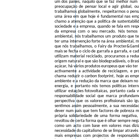
um dos países, naquilo que se faz melhor num 
preocupação de pensar local e agir global, o
trabalhamos globalmente, respeitarmos o pensam
uma área em que hoje é fundamental nas empres
chamo a atenção que a política de sustentabili
sociedade e a empresa, quando se fala em respo
da empresa com o seu mercado. Nós temos d
ambiental, nós trabalhamos um produto que 
ter uma intervenção forte na área ambiental, 
que nós trabalhamos, o Fairy da Procter&Gambl
mais se fecha o ciclo de garrafa a garrafa, e ca
utilizam material reciclado, procuramos a redu
origem natural e que são biodegradáveis, o Brasil
açúcar, há vários produtos europeus que vão te
activamente a actividade de reciclagem, e p
chama reduzir o
carbon footprint
, hoje as emp
ambiente e a redução da marca que deixam no
energia, e portanto nós temos políticas inte
utilizar estações fotovoltaicas, portanto cada
responsabilidade social que marca profundam
perspectiva que os valores profissionais são i
sentimos assim pessoalmente, a sua necessid
dever num país que tem factores de pobreza 
própria solidariedade de uma forma negativa
revoltou de certa forma que é olhar sempre neg
como um acto com base em valores mas diziam
necessidade do capitalismo de se limpar através
mais empresas com projectos de responsabili