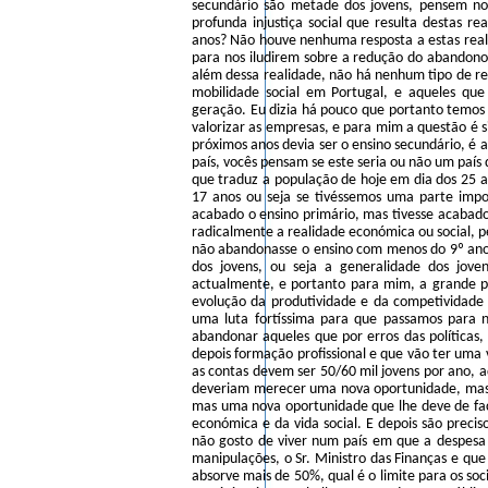
secundário são metade dos jovens, pensem no
profunda injustiça social que resulta destas r
anos? Não houve nenhuma resposta a estas real
para nos iludirem sobre a redução do abandono 
além dessa realidade, não há nenhum tipo de r
mobilidade social em Portugal, e aqueles que
geração. Eu dizia há pouco que portanto temos 
valorizar as empresas, e para mim a questão é si
próximos anos devia ser o ensino secundário, é 
país, vocês pensam se este seria ou não um país 
que traduz a população de hoje em dia dos 25 a
17 anos ou seja se tivéssemos uma parte impo
acabado o ensino primário, mas tivesse acabad
radicalmente a realidade económica ou social, p
não abandonasse o ensino com menos do 9º ano,
dos jovens, ou seja a generalidade dos jov
actualmente, e portanto para mim, a grande p
evolução da produtividade e da competividade
uma luta fortíssima para que passamos para n
abandonar aqueles que por erros das políticas
depois formação profissional e que vão ter uma
as contas devem ser 50/60 mil jovens por ano, 
deveriam merecer uma nova oportunidade, mas 
mas uma nova oportunidade que lhe deve de fac
económica e da vida social. E depois são precis
não gosto de viver num país em que a despesa
manipulações, o Sr. Ministro das Finanças e que
absorve mais de 50%, qual é o limite para os soc