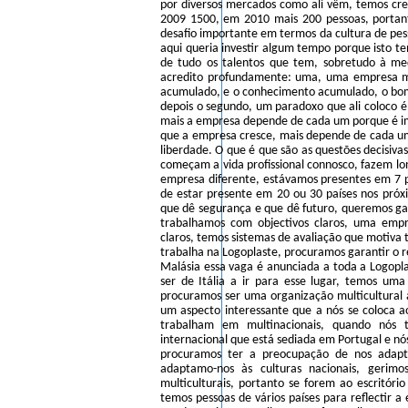
por diversos mercados como ali vêm, temos cr
2009 1500, em 2010 mais 200 pessoas, portan
desafio importante em termos da cultura de pes
aqui queria investir algum tempo porque isto t
de tudo os talentos que tem, sobretudo à me
acredito profundamente: uma, uma empresa ma
acumulado, e o conhecimento acumulado, o bom
depois o segundo, um paradoxo que ali coloco
mais a empresa depende de cada um porque é im
que a empresa cresce, mais depende de cada u
liberdade. O que é que são as questões decisiv
começam a vida profissional connosco, fazem lon
empresa diferente, estávamos presentes em 7 
de estar presente em 20 ou 30 países nos pró
que dê segurança e que dê futuro, queremos gar
trabalhamos com objectivos claros, uma empr
claros, temos sistemas de avaliação que motiva
trabalha na Logoplaste, procuramos garantir o
Malásia essa vaga é anunciada a toda a Logopl
ser de Itália a ir para esse lugar, temos u
procuramos ser uma organização multicultural 
um aspecto interessante que a nós se coloca a
trabalham em multinacionais, quando nós
internacional que está sediada em Portugal e n
procuramos ter a preocupação de nos adapt
adaptamo-nos às culturas nacionais, gerim
multiculturais, portanto se forem ao escritóri
temos pessoas de vários países para reflectir