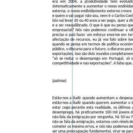
era em 2004, a produtividade tem evoluíd
sistematicamente a aumentar o nosso endivida
externa, o nosso endividamento externo cresce 
e quem o vai pagar não sou, nem é o Carlos Coelh
isto vai levar 30 ou 40 anos a ser pago, quer a d
e a ser reequilibrado. O que é que eu penso qu
empresarial? Nós não podemos continuar a o
preciso o país fazer um esforço enorme em ter
afectação de recursos, eu já vos falo sobre is
quando se pensa em termos de política económi
público, o discurso para o futuro, o discurso pa
exportações, isso são dois mundos completament
“só se reduz o desemprego em Portugal, só s
competitividade e nas exportações”, é falso que
(palmas)
Estão-nos a iludir quando aumentam a despesa 
estão-nos a iludir quando querem aumentar o in
estar cego perante esta realidade, os últimos
desemprego, há praticamente 100 mil jovens d
não fala da emigração por vergonha, há 50 ou 7
não se fala da emigração, estamos com níveis de
cometer os mesmo erros, e nós não podemos de
ser uma preocupação fundamental, virar-se para