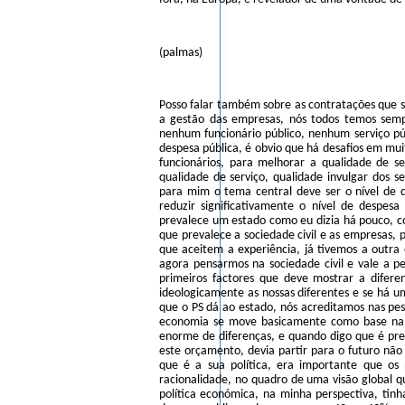
(palmas)
Posso falar também sobre as contratações que s
a gestão das empresas, nós todos temos semp
nenhum funcionário público, nenhum serviço púb
despesa pública, é obvio que há desafios em muit
funcionários, para melhorar a qualidade de se
qualidade de serviço, qualidade invulgar dos s
para mim o tema central deve ser o nível de 
reduzir significativamente o nível de despe
prevalece um estado como eu dizia há pouco, c
que prevalece a sociedade civil e as empresas,
que aceitem a experiência, já tivemos a outra 
agora pensarmos na sociedade civil e vale a 
primeiros factores que deve mostrar a difer
ideologicamente as nossas diferentes e se há u
que o PS dá ao estado, nós acreditamos nas pes
economia se move basicamente como base na 
enorme de diferenças, e quando digo que é prec
este orçamento, devia partir para o futuro nã
que é a sua política, era importante que o
racionalidade, no quadro de uma visão global q
política económica, na minha perspectiva, ti