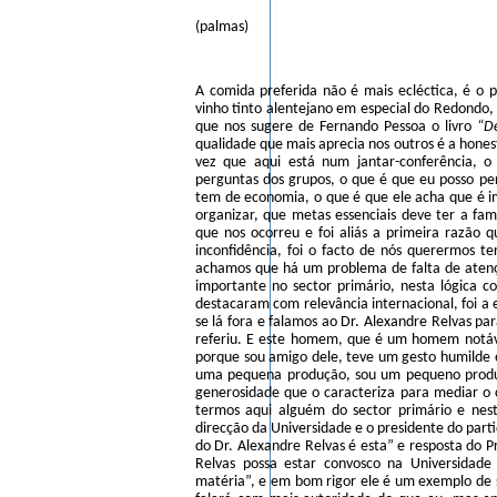
(palmas)
A comida preferida não é mais ecléctica, é o
vinho tinto alentejano em especial do Redondo, 
que nos sugere de Fernando Pessoa o livro
“D
qualidade que mais aprecia nos outros é a hones
vez que aqui está num jantar-conferência, o 
perguntas dos grupos, o que é que eu posso per
tem de economia, o que é que ele acha que é im
organizar, que metas essenciais deve ter a fam
que nos ocorreu e foi aliás a primeira razão q
inconfidência, foi o facto de nós querermos te
achamos que há um problema de falta de atençã
importante no sector primário, nesta lógica c
destacaram com relevância internacional, foi a 
se lá fora e falamos ao Dr. Alexandre Relvas par
referiu. E este homem, que é um homem notável
porque sou amigo dele, teve um gesto humilde e 
uma pequena produção, sou um pequeno produto
generosidade que o caracteriza para mediar o
termos aqui alguém do sector primário e nes
direcção da Universidade e o presidente do parti
do Dr. Alexandre Relvas é esta” e resposta do P
Relvas possa estar convosco na Universida
matéria”, e em bom rigor ele é um exemplo de s