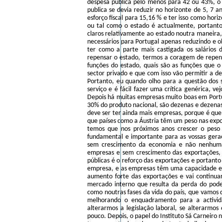
despesa publica pelo menos para 42 ou 43%, o
publica se devia reduzir no horizonte de 5, 7 a
esforço fiscal para 15,16 % e ter isso como hori
ou tal como o estado é actualmente, portant
claros relativamente ao estado noutra maneira, 
necessários para Portugal apenas reduzindo e o
ter como a parte mais castigada os salários d
repensar o estado, termos a coragem de repens
funções do estado, quais são as funções que o
sector privado e que com isso vão permitir a des
Portanto, eu quando olho para a questão dos se
serviço e é fácil fazer uma crítica genérica, 
Depois há muitas empresas muito boas em Portug
30% do produto nacional, são dezenas e dezenas
deve ser ter ainda mais empresas, porque é que
que países como a Áustria têm um peso nas expo
temos que nos próximos anos crescer o peso
fundamental e importante para as vossas geraç
sem crescimento da economia e não nenhuma
empresas e sem crescimento das exportações, 
públicas é o reforço das exportações e portant
empresa, e as empresas têm uma capacidade ext
aumento forte das exportações e vai continu
mercado interno que resulta da perda do pod
como noutras fases da vida do país, que vamos 
melhorando o enquadramento para a activid
alterarmos a legislação laboral, se alterarmos 
pouco. Depois, o papel do Instituto Sá Carneiro 