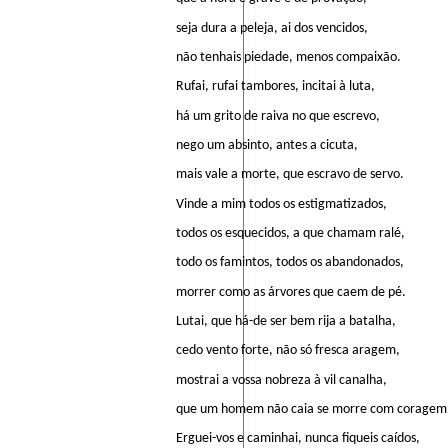
seja dura a peleja, ai dos vencidos,
não tenhais piedade, menos compaixão.
Rufai, rufai tambores, incitai à luta,
há um grito de raiva no que escrevo,
nego um absinto, antes a cicuta,
mais vale a morte, que escravo de servo.
Vinde a mim todos os estigmatizados,
todos os esquecidos, a que chamam ralé,
todo os famintos, todos os abandonados,
morrer como as árvores que caem de pé.
Lutai, que há-de ser bem rija a batalha,
cedo vento forte, não só fresca aragem,
mostrai a vossa nobreza à vil canalha,
que um homem não caia se morre com coragem
Erguei-vos e caminhai, nunca fiqueis caídos,