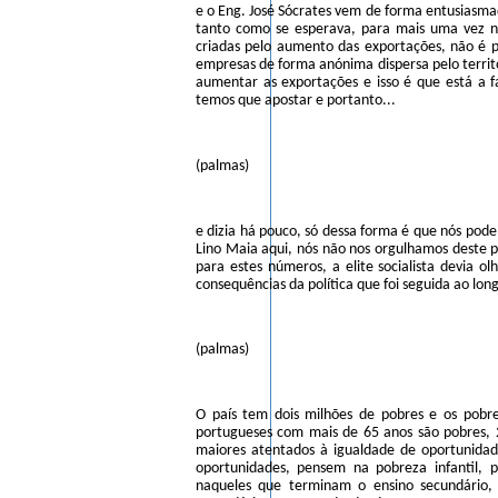
e o Eng. José Sócrates vem de forma entusiasma
tanto como se esperava, para mais uma vez nos
criadas pelo aumento das exportações, não é p
empresas de forma anónima dispersa pelo territór
aumentar as exportações e isso é que está a 
temos que apostar e portanto...
(palmas)
e dizia há pouco, só dessa forma é que nós po
Lino Maia aqui, nós não nos orgulhamos deste p
para estes números, a elite socialista devia o
consequências da política que foi seguida ao lon
(palmas)
O país tem dois milhões de pobres e os pobr
portugueses com mais de 65 anos são pobres,
maiores atentados à igualdade de oportunidad
oportunidades, pensem na pobreza infantil,
naqueles que terminam o ensino secundário