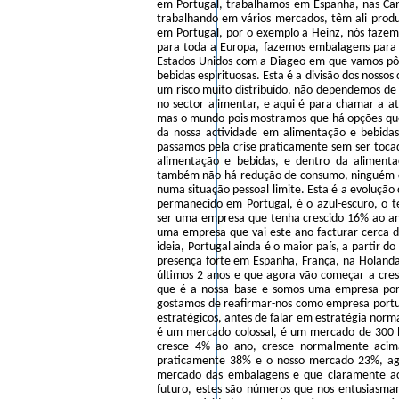
em Portugal, trabalhamos em Espanha, nas Can
trabalhando em vários mercados, têm ali produ
em Portugal, por o exemplo a Heinz, nós faze
para toda a Europa, fazemos embalagens para
Estados Unidos com a Diageo em que vamos pôr 
bebidas espirituosas. Esta é a divisão dos nosso
um risco muito distribuído, não dependemos de
no sector alimentar, e aqui é para chamar a a
mas o mundo pois mostramos que há opções qu
da nossa actividade em alimentação e bebidas
passamos pela crise praticamente sem ser toc
alimentação e bebidas, e dentro da aliment
também não há redução de consumo, ninguém deix
numa situação pessoal limite. Esta é a evolução 
permanecido em Portugal, é o azul-escuro, o 
ser uma empresa que tenha crescido 16% ao an
uma empresa que vai este ano facturar cerca 
ideia, Portugal ainda é o maior país, a partir d
presença forte em Espanha, França, na Holanda
últimos 2 anos e que agora vão começar a cre
que é a nossa base e somos uma empresa portu
gostamos de reafirmar-nos como empresa portug
estratégicos, antes de falar em estratégia no
é um mercado colossal, é um mercado de 300 b
cresce 4% ao ano, cresce normalmente acima
praticamente 38% e o nosso mercado 23%, ag
mercado das embalagens e que claramente ac
futuro, estes são números que nos entusiasma