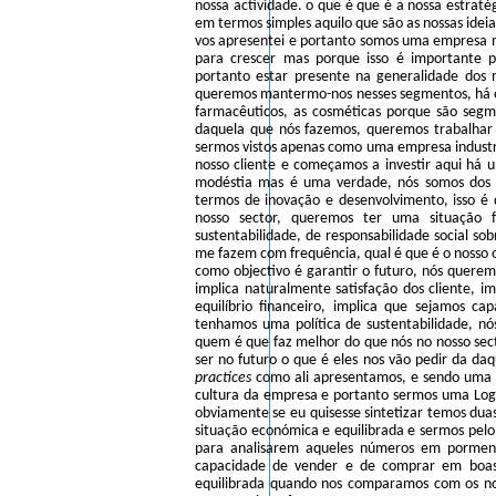
nossa actividade. o que é que é a nossa estra
em termos simples aquilo que são as nossas idei
vos apresentei e portanto somos uma empresa 
para crescer mas porque isso é importante 
portanto estar presente na generalidade dos 
queremos mantermo-nos nesses segmentos, há o
farmacêuticos, as cosméticas porque são seg
daquela que nós fazemos, queremos trabalhar
sermos vistos apenas como uma empresa industri
nosso cliente e começamos a investir aqui há 
modéstia mas é uma verdade, nós somos dos
termos de inovação e desenvolvimento, isso é
nosso sector, queremos ter uma situação f
sustentabilidade, de responsabilidade social s
me fazem com frequência, qual é que é o nosso 
como objectivo é garantir o futuro, nós querem
implica naturalmente satisfação dos cliente, i
equilíbrio financeiro, implica que sejamos ca
tenhamos uma política de sustentabilidade, n
quem é que faz melhor do que nós no nosso secto
ser no futuro o que é eles nos vão pedir da da
practices
como ali apresentamos, e sendo uma
cultura da empresa e portanto sermos uma Logop
obviamente se eu quisesse sintetizar temos du
situação económica e equilibrada e sermos pelo
para analisarem aqueles números em pormen
capacidade de vender e de comprar em boas 
equilibrada quando nos comparamos com os no