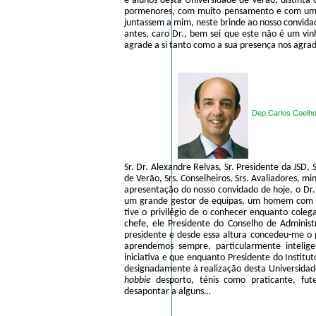
e alunos desta Universidade de Verão, distin
pormenores, com muito pensamento e com uma 
juntassem a mim, neste brinde ao nosso convida
antes, caro Dr., bem sei que este não é um vi
agrade a si tanto como a sua presença nos agrad
Dep.Carlos Coelh
Sr. Dr. Alexandre Relvas, Sr. Presidente da JSD,
de Verão, Srs. Conselheiros, Srs. Avaliadores, mi
apresentação do nosso convidado de hoje, o Dr
um grande gestor de equipas, um homem com sen
tive o privilégio de o conhecer enquanto cole
chefe, ele Presidente do Conselho de Administ
presidente e desde essa altura concedeu-me o
aprendemos sempre, particularmente intelig
iniciativa e que enquanto Presidente do Institu
designadamente à realização desta Universida
hobbie
desporto, ténis como praticante, fu
desapontar a alguns…