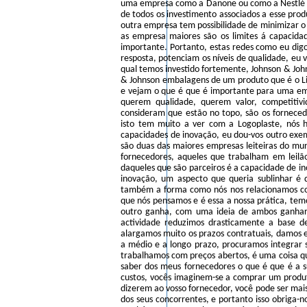
uma empresa como a Danone ou como a Nestlé ma
de todos os investimento associados a esse prod
outra empresa tem possibilidade de minimizar o
as empresa maiores são os limites á capacidad
importante. Portanto, estas redes como eu digo
resposta, potenciam os níveis de qualidade, eu 
qual temos investido fortemente, Johnson & Joh
& Johnson embalagens de um produto que é o Li
e vejam o que é que é importante para uma e
querem qualidade, querem valor, competitivi
consideram que estão no topo, são os fornecedo
isto tem muito a ver com a Logoplaste, nós h
capacidades de inovação, eu dou-vos outro exem
são duas das maiores empresas leiteiras do mu
fornecedores, aqueles que trabalham em leilã
daqueles que são parceiros é a capacidade de in
inovação, um aspecto que queria sublinhar é
também a forma como nós nos relacionamos com
que nós pensamos e é essa a nossa prática, tem
outro ganha, com uma ideia de ambos ganhar
actividade reduzimos drasticamente a base d
alargamos muito os prazos contratuais, damos e
a médio e a longo prazo, procuramos integrar 
trabalhamos com preços abertos, é uma coisa qu
saber dos meus fornecedores o que é que é a s
custos, vocês imaginem-se a comprar um produto
dizerem ao vosso fornecedor, você pode ser mai
dos seus concorrentes, e portanto isso obriga