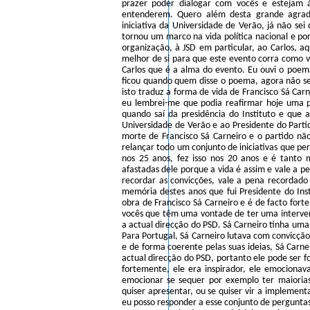
prazer poder dialogar com vocês e estejam 
entenderem. Quero além desta grande agrad
iniciativa da Universidade de Verão, já não sei
tornou um marco na vida política nacional e po
organização, à JSD em particular, ao Carlos, 
melhor de si para que este evento corra como 
Carlos que é a alma do evento. Eu ouvi o poem
ficou quando quem disse o poema, agora não s
isto traduz a forma de vida de Francisco Sá Ca
eu lembrei-me que podia reafirmar hoje uma pr
quando saí da presidência do Instituto e que 
Universidade de Verão e ao Presidente do Parti
morte de Francisco Sá Carneiro e o partido nã
relançar todo um conjunto de iniciativas que pe
nos 25 anos, fez isso nos 20 anos e é tanto
afastadas dele porque a vida é assim e vale a p
recordar as convicções, vale a pena recordado 
memória destes anos que fui Presidente do Inst
obra de Francisco Sá Carneiro e é de facto for
vocês que têm uma vontade de ter uma intervenç
a actual direcção do PSD. Sá Carneiro tinha uma
Para Portugal, Sá Carneiro lutava com convicção 
e de forma coerente pelas suas ideias, Sá Carn
actual direcção do PSD, portanto ele pode ser f
fortemente, ele era inspirador, ele emocionav
emocionar se sequer por exemplo ter maiorias
quiser apresentar, ou se quiser vir a implemen
eu posso responder a esse conjunto de perguntas