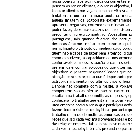
nossa posição face aos nossos concorrentes 
pensam os nossos clientes, e o nosso objectivo, 
todos os clientes nos vejam como nos vê a Arla, 
Inglaterra e que tem a maior quota de merc
aquela imagem da Logoplaste extremamente 
apresenta negativas, extremamente inovativa
poder fazer, de somos capazes de fazer sistem
preço, ter um preço competitivo. Vocês olhem p
portuguesa, nós quando falamos dos portug
desenrascámo-nos muito bem perante qualq
normalmente o atributo da mediocridade porque
quem não é capaz de fazer bem a tempo, o que 
como eles dizem, a capacidade de nos acomod
confortáveis com essa situação e dar resposta
preferimos encontrar soluções do que dizer n
objectivos e perante responsabilidades que n
atenção para um aspecto que é importante p
extraordinariamente nos últimos anos e hoj
Danone não compete com a Nestlé, a Volksw
competirem são as ofertas, são os carros o
resultam no trabalho de múltiplas empresas, 
conhecerá, o trabalho que está ali na
basic
veio
uma empresa como a nossa que participou activ
fazem todo o sistema de logística, portanto 
trabalho em rede de múltiplas empresas e o que
redes que são cada vez mais prevalecentes e po
das relações empresariais, e neste novo quadro 
cada vez a tecnologia é mais profunda e portant