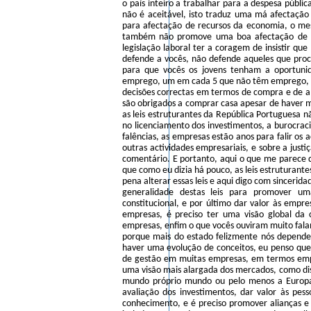
o país inteiro a trabalhar para a despesa públ
não é aceitável, isto traduz uma má afectação
para afectação de recursos da economia, o mes
também não promove uma boa afectação de r
legislação laboral ter a coragem de insistir qu
defende a vocês, não defende aqueles que procu
para que vocês os jovens tenham a oportuni
emprego, um em cada 5 que não têm emprego, é f
decisões correctas em termos de compra e de al
são obrigados a comprar casa apesar de haver m
as leis estruturantes da República Portuguesa 
no licenciamento dos investimentos, a burocrac
falências, as empresas estão anos para falir os 
outras actividades empresariais, e sobre a justi
comentário. E portanto, aqui o que me parece q
que como eu dizia há pouco, as leis estruturant
pena alterar essas leis e aqui digo com sincerid
generalidade destas leis para promover um
constitucional, e por último dar valor às empr
empresas, é preciso ter uma visão global da
empresas, enfim o que vocês ouviram muito fal
porque mais do estado felizmente nós depend
haver uma evolução de conceitos, eu penso que 
de gestão em muitas empresas, em termos empr
uma visão mais alargada dos mercados, como di
mundo próprio mundo ou pelo menos a Europa,
avaliação dos investimentos, dar valor às pes
conhecimento, e é preciso promover alianças e