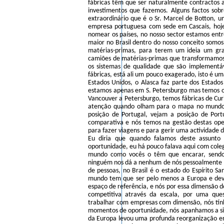
fábricas têm que ser naturalmente contractos 
investimentos que fazemos. Alguns factos so
extraordinário que é o Sr. Marcel de Botton, 
empresa portuguesa com sede em Cascais, hoje
nomear os países, no nosso sector estamos ent
maior no Brasil dentro do nosso conceito somos
matérias-primas, para terem um ideia um gra
camiões de matérias-primas que transformamo
os sistemas de qualidade que são implementá
fábricas, está ali um pouco exagerado, isto é 
Estados Unidos, o Alasca faz parte dos Estado
estamos apenas em S. Petersburgo mas temos o
Vancouver a Petersburgo, temos fábricas de Cur
atenção quando olham para o mapa no mundo 
posição de Portugal, vejam a posição de Po
comparativa e nós temos na gestão destas oper
para fazer viagens e para gerir uma actividade
Eu diria que quando falamos deste assunto
oportunidade, eu há pouco falava aqui com cole
mundo como vocês o têm que encarar, sendo 
ninguém nos dá a nenhum de nós pessoalmente li
de pessoas, no Brasil é o estado do Espírito S
mundo tem que ser pelo menos a Europa e dev
espaço de referência, e nós por essa dimensão
competitiva através da escala, por uma ques
trabalhar com empresas com dimensão, nós tính
momentos de oportunidade, nós apanhamos a sit
da Europa levou uma profunda reorganização e