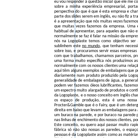
eu vou responder à questão inicial que ele me co
sobre a minha experiência empresarial, port
perspectiva do que é que é esta empresa e cham
parte dos slides serem em inglês, eu não fiz a 
é a apresentação que nós muitas vezes fazemos
que muitas vezes fazemos da empresa. Uma 
habitual de apresentar, para aqueles que não
normalmente se faz é falar na missão da empre
nós na Logoplaste temos como objectivo ser
sublinhem este
no mundo
, que tenham necessid
sobre isso, e procuramos servir essas empresa
com que trabalhamos, chamamos parceiros, pro
uma forma muito específica nós produzimos as
normalmente com os nossos clientes uma relaç
aqui têm alguns exemplos de embalagens que pro
diariamente num produto produzido pela Logop
generalidade de embalagens de água, a general
podem ver fazemos óleos lubrificantes, fazemos
um espectro muito alargado de produtos e con
da Logoplaste, e o nosso conceito em inglês ch
os espaço de produção, esta é uma nossa
Procter&Gamble que é o Fairy, que é um deterg
direita em baixo que levam as embalagens para 
um buraco na parede, e por buraco na parede 
nas linhas de enchimento dos nossos clientes, 
Este conceito, eu quero aqui passar muito ra
fábrica só não são nossas as paredes, o espaço
pessoas é da Logoplaste assim como as matérias